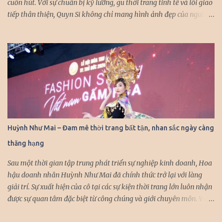
cuốn hút. Với sự chuẩn bị kỹ lưỡng, gu thời trang tinh tế và lối giao
tiếp thân thiện, Quyn Si không chỉ mang hình ảnh đẹp của người
con gái Việt Nam, mà còn khẳng định được sự tự tin và bản lĩnh khi
xuất hiện tại các sự kiện quốc tế. Đến với sự kiện lớn lần này, Quyn
Si mong muốn không chỉ mang đến khán giả những hình ảnh xinh
đẹp tại sự kiện, mà cô còn mong muốn giới thiệu, quảng bá cho
bạn bè thế giới những hình ảnh ấn tượng của đất nước, con người
Việt Nam. Với khả năng tiếng anh lưu loát, Quyn Si luôn được bắt
gặp với hình ảnh rạng rỡ, giao tiếp tự nhiên với những nhân vật
mà người đẹp có dịp hội ngộ trong các sự kiện quốc tế. Quyn Si
được nhận xét ngày càng thăng hạng nhan sắc, cô nhận được sự
Huỳnh Như Mai – Đam mê thời trang bất tận, nhan sắc ngày càng
quan tâm của công chúng và truyền thông mỗi khi xuất hiện.
thăng hạng
Nàng hậu chọn váy khoe vai trần gợi cảm, bó sát tôn đường cong
cuốn hút. Cô khéo léo kết hợp trang sức...
Sau một thời gian tập trung phát triển sự nghiệp kinh doanh, Hoa
hậu doanh nhân Huỳnh Như Mai đã chính thức trở lại với làng
giải trí. Sự xuất hiện của cô tại các sự kiện thời trang lớn luôn nhận
được sự quan tâm đặc biệt từ công chúng và giới chuyên môn. Với
vẻ đẹp thanh lịch, thần thái cuốn hút và kinh nghiệm diễn xuất