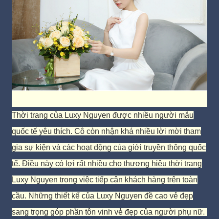
Thời trang của Luxy Nguyen được nhiều người mẫu
quốc tế yêu thích. Cô còn nhận khá nhiều lời mời tham
gia sự kiện và các hoạt động của giới truyền thông quốc
tế. Điều này có lợi rất nhiều cho thương hiệu thời trang
Luxy Nguyen trong việc tiếp cận khách hàng trên toàn
cầu. Những thiết kế của Luxy Nguyen đề cao vẻ đẹp
sang trọng góp phần tôn vinh vẻ đẹp của người phụ nữ.