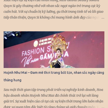
Quyn Si gây thương nhớ với nhan sắc ngọt ngào trẻ trung cực kỳ
cuốn hút. Với sự chuẩn bị kỹ lưỡng, gu thời trang tinh tế và lối giao
tiếp thân thiện, Quyn Si không chỉ mang hình ảnh đẹp của người
con gái Việt Nam, mà còn khẳng định được sự tự tin và bản lĩnh khi
xuất hiện tại các sự kiện quốc tế. Đến với sự kiện lớn lần này, Quyn
Si mong muốn không chỉ mang đến khán giả những hình ảnh xinh
đẹp tại sự kiện, mà cô còn mong muốn giới thiệu, quảng bá cho
bạn bè thế giới những hình ảnh ấn tượng của đất nước, con người
Việt Nam. Với khả năng tiếng anh lưu loát, Quyn Si luôn được bắt
gặp với hình ảnh rạng rỡ, giao tiếp tự nhiên với những nhân vật
mà người đẹp có dịp hội ngộ trong các sự kiện quốc tế. Quyn Si
được nhận xét ngày càng thăng hạng nhan sắc, cô nhận được sự
Huỳnh Như Mai – Đam mê thời trang bất tận, nhan sắc ngày càng
quan tâm của công chúng và truyền thông mỗi khi xuất hiện.
thăng hạng
Nàng hậu chọn váy khoe vai trần gợi cảm, bó sát tôn đường cong
cuốn hút. Cô khéo léo kết hợp trang sức...
Sau một thời gian tập trung phát triển sự nghiệp kinh doanh, Hoa
hậu doanh nhân Huỳnh Như Mai đã chính thức trở lại với làng
giải trí. Sự xuất hiện của cô tại các sự kiện thời trang lớn luôn nhận
được sự quan tâm đặc biệt từ công chúng và giới chuyên môn. Với