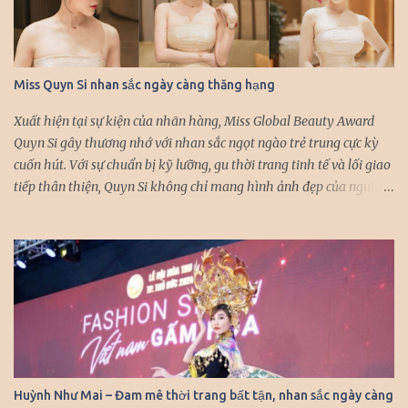
Miss Quyn Si nhan sắc ngày càng thăng hạng
Xuất hiện tại sự kiện của nhãn hàng, Miss Global Beauty Award
Quyn Si gây thương nhớ với nhan sắc ngọt ngào trẻ trung cực kỳ
cuốn hút. Với sự chuẩn bị kỹ lưỡng, gu thời trang tinh tế và lối giao
tiếp thân thiện, Quyn Si không chỉ mang hình ảnh đẹp của người
con gái Việt Nam, mà còn khẳng định được sự tự tin và bản lĩnh khi
xuất hiện tại các sự kiện quốc tế. Đến với sự kiện lớn lần này, Quyn
Si mong muốn không chỉ mang đến khán giả những hình ảnh xinh
đẹp tại sự kiện, mà cô còn mong muốn giới thiệu, quảng bá cho
bạn bè thế giới những hình ảnh ấn tượng của đất nước, con người
Việt Nam. Với khả năng tiếng anh lưu loát, Quyn Si luôn được bắt
gặp với hình ảnh rạng rỡ, giao tiếp tự nhiên với những nhân vật
mà người đẹp có dịp hội ngộ trong các sự kiện quốc tế. Quyn Si
được nhận xét ngày càng thăng hạng nhan sắc, cô nhận được sự
Huỳnh Như Mai – Đam mê thời trang bất tận, nhan sắc ngày càng
quan tâm của công chúng và truyền thông mỗi khi xuất hiện.