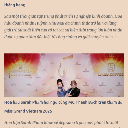
thăng hạng
Nàng hậu chọn váy khoe vai trần gợi cảm, bó sát tôn đường cong
cuốn hút. Cô khéo léo kết hợp trang sức...
Sau một thời gian tập trung phát triển sự nghiệp kinh doanh, Hoa
hậu doanh nhân Huỳnh Như Mai đã chính thức trở lại với làng
giải trí. Sự xuất hiện của cô tại các sự kiện thời trang lớn luôn nhận
được sự quan tâm đặc biệt từ công chúng và giới chuyên môn. Với
vẻ đẹp thanh lịch, thần thái cuốn hút và kinh nghiệm diễn xuất
chuyên nghiệp, Huỳnh Như Mai nhanh chóng trở thành gương
mặt được nhiều nhà thiết kế hàng đầu “chọn mặt gửi vàng”. Mỗi
lần xuất hiện trên sàn diễn, cô đều khiến người xem không thể rời
mắt với những màn trình diễn đầy ấn tượng. Đặc biệt, trong
chương trình Lễ hội mùa Thu “Việt Nam Gấm Hoa” của nhà thiết
kế Khôi Nguyễn vừa qua, Huỳnh Như Mai đã một lần nữa khẳng
định vị thế của mình khi cùng hội tụ với dàn hoa hậu, á hậu đình
đám trong giới doanh nhân. Sự kiện này không chỉ là dịp để các
Hoa hậu Sarah Phạm hội ngộ cùng MC Thanh Bạch trên thảm đỏ
người đẹp khoe sắc mà còn là cơ hội để họ giao lưu, kết nối và cùng
Miss Grand Vietnam 2025
nhau phát triển. Chia sẻ về kế hoạch sắp tới, Huỳnh Như Mai cho
biết cô sẽ dành nhiều thời gian hơn cho các hoạt động...
Hoa hậu Sarah Phạm khoe vẻ đẹp sang trọng quý phái khi xuất