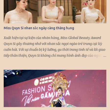
Miss Quyn Si nhan sắc ngày càng thăng hạng
Xuất hiện tại sự kiện của nhãn hàng, Miss Global Beauty Award
Quyn Si gây thương nhớ với nhan sắc ngọt ngào trẻ trung cực kỳ
cuốn hút. Với sự chuẩn bị kỹ lưỡng, gu thời trang tinh tế và lối giao
tiếp thân thiện, Quyn Si không chỉ mang hình ảnh đẹp của người
con gái Việt Nam, mà còn khẳng định được sự tự tin và bản lĩnh khi
xuất hiện tại các sự kiện quốc tế. Đến với sự kiện lớn lần này, Quyn
Si mong muốn không chỉ mang đến khán giả những hình ảnh xinh
đẹp tại sự kiện, mà cô còn mong muốn giới thiệu, quảng bá cho
bạn bè thế giới những hình ảnh ấn tượng của đất nước, con người
Việt Nam. Với khả năng tiếng anh lưu loát, Quyn Si luôn được bắt
gặp với hình ảnh rạng rỡ, giao tiếp tự nhiên với những nhân vật
mà người đẹp có dịp hội ngộ trong các sự kiện quốc tế. Quyn Si
được nhận xét ngày càng thăng hạng nhan sắc, cô nhận được sự