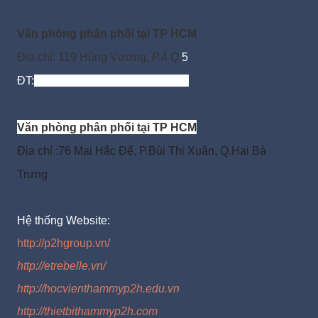
Văn phòng
phân phối tại TP
HCM
Địa chỉ:
119 Hùng Vương, P.4 Q.
5
ĐT:
(0
2
8) 38 306 368 - 38 306 369
Văn phòng
phân phối tại TP
HCM
Địa chỉ :76 Mai Hắc Đế, P.Bùi Thị Xuân, Q.Hai Bà
Trưng
Hệ thống Website:
http://p2hgroup.vn/
http://etrebelle.vn/
http://hocvienthammyp2h.edu.vn
http://thietbithammyp2h.com