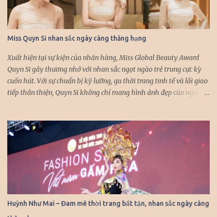
Miss Quyn Si nhan sắc ngày càng thăng hạng
Xuất hiện tại sự kiện của nhãn hàng, Miss Global Beauty Award
Quyn Si gây thương nhớ với nhan sắc ngọt ngào trẻ trung cực kỳ
cuốn hút. Với sự chuẩn bị kỹ lưỡng, gu thời trang tinh tế và lối giao
tiếp thân thiện, Quyn Si không chỉ mang hình ảnh đẹp của người
con gái Việt Nam, mà còn khẳng định được sự tự tin và bản lĩnh khi
xuất hiện tại các sự kiện quốc tế. Đến với sự kiện lớn lần này, Quyn
Si mong muốn không chỉ mang đến khán giả những hình ảnh xinh
đẹp tại sự kiện, mà cô còn mong muốn giới thiệu, quảng bá cho
bạn bè thế giới những hình ảnh ấn tượng của đất nước, con người
Việt Nam. Với khả năng tiếng anh lưu loát, Quyn Si luôn được bắt
gặp với hình ảnh rạng rỡ, giao tiếp tự nhiên với những nhân vật
mà người đẹp có dịp hội ngộ trong các sự kiện quốc tế. Quyn Si
được nhận xét ngày càng thăng hạng nhan sắc, cô nhận được sự
Huỳnh Như Mai – Đam mê thời trang bất tận, nhan sắc ngày càng
quan tâm của công chúng và truyền thông mỗi khi xuất hiện.