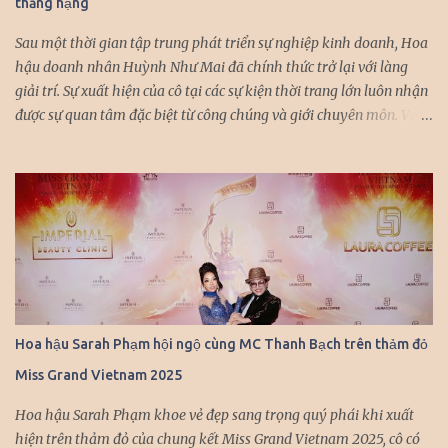
thăng hạng
Nàng hậu chọn váy khoe vai trần gợi cảm, bó sát tôn đường cong
cuốn hút. Cô khéo léo kết hợp trang sức...
Sau một thời gian tập trung phát triển sự nghiệp kinh doanh, Hoa
hậu doanh nhân Huỳnh Như Mai đã chính thức trở lại với làng
giải trí. Sự xuất hiện của cô tại các sự kiện thời trang lớn luôn nhận
được sự quan tâm đặc biệt từ công chúng và giới chuyên môn. Với
vẻ đẹp thanh lịch, thần thái cuốn hút và kinh nghiệm diễn xuất
chuyên nghiệp, Huỳnh Như Mai nhanh chóng trở thành gương
mặt được nhiều nhà thiết kế hàng đầu “chọn mặt gửi vàng”. Mỗi
lần xuất hiện trên sàn diễn, cô đều khiến người xem không thể rời
mắt với những màn trình diễn đầy ấn tượng. Đặc biệt, trong
chương trình Lễ hội mùa Thu “Việt Nam Gấm Hoa” của nhà thiết
kế Khôi Nguyễn vừa qua, Huỳnh Như Mai đã một lần nữa khẳng
định vị thế của mình khi cùng hội tụ với dàn hoa hậu, á hậu đình
đám trong giới doanh nhân. Sự kiện này không chỉ là dịp để các
Hoa hậu Sarah Phạm hội ngộ cùng MC Thanh Bạch trên thảm đỏ
người đẹp khoe sắc mà còn là cơ hội để họ giao lưu, kết nối và cùng
Miss Grand Vietnam 2025
nhau phát triển. Chia sẻ về kế hoạch sắp tới, Huỳnh Như Mai cho
biết cô sẽ dành nhiều thời gian hơn cho các hoạt động...
Hoa hậu Sarah Phạm khoe vẻ đẹp sang trọng quý phái khi xuất
hiện trên thảm đỏ của chung kết Miss Grand Vietnam 2025, cô có