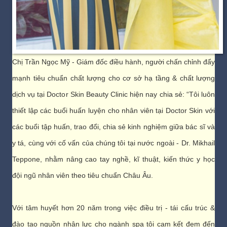
Chị Trần Ngọc Mỹ - Giám đốc điều hành, người chấn chỉnh đẩy
mạnh tiêu chuẩn chất lượng cho cơ sở hạ tầng & chất lượng
dịch vụ tại Doctor Skin Beauty Clinic hiện nay chia sẻ: “Tôi luôn
thiết lập các buổi huấn luyện cho nhân viên tại Doctor Skin với
các buổi tập huấn, trao đổi, chia sẻ kinh nghiệm giữa bác sĩ và
y tá, cùng với cố vấn của chúng tôi tại nước ngoài - Dr. Mikhail
Teppone, nhằm nâng cao tay nghề, kĩ thuật, kiến thức y học
đội ngũ nhân viên theo tiêu chuẩn Châu Âu.
Với tâm huyết hơn 20 năm trong việc điều trị - tái cấu trúc &
đào tạo nguồn nhân lực cho ngành spa tôi cam kết đem đến