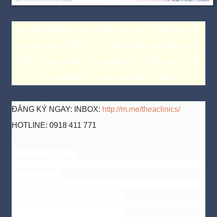
Sự kiện làm đẹp cùng chuyên gia quốc tế tiếp tục diễn
ra vào ngày 12/01/2019. Đặc biệt trong dịp năm mới
2019, Thea ưu đãi 50% cho khách VIP gói dịch vụ trẻ
hóa toàn diện 10 năm chỉ trong 60 phút.
ĐĂNG KÝ NGAY: INBOX:
http://m.me/theaclinics/
HOTLINE: 0918 411 771
Thông tin về Thea:
21-23 Nguyễn Thị Minh Khai, Q.1 (028)38 228 038 -
0946 559 255
CR1-06 Crescent Residence, 103 Tôn Dật Tiên, Q.7
(028)54 138 802 - 0911 470 116
06 B Topaz 2, 92 Nguyễn Hữu Cảnh, Q.Bình Thạnh
(028)35 106 595 - 0916 308 800