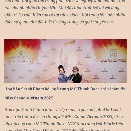
Sau một thời gian tập trung phát triển sự nghiệp kinh doanh, Hoa
hậu doanh nhân Huỳnh Như Mai đã chính thức trở lại với làng
giải trí. Sự xuất hiện của cô tại các sự kiện thời trang lớn luôn nhận
được sự quan tâm đặc biệt từ công chúng và giới chuyên môn. Với
vẻ đẹp thanh lịch, thần thái cuốn hút và kinh nghiệm diễn xuất
chuyên nghiệp, Huỳnh Như Mai nhanh chóng trở thành gương
mặt được nhiều nhà thiết kế hàng đầu “chọn mặt gửi vàng”. Mỗi
lần xuất hiện trên sàn diễn, cô đều khiến người xem không thể rời
mắt với những màn trình diễn đầy ấn tượng. Đặc biệt, trong
chương trình Lễ hội mùa Thu “Việt Nam Gấm Hoa” của nhà thiết
kế Khôi Nguyễn vừa qua, Huỳnh Như Mai đã một lần nữa khẳng
định vị thế của mình khi cùng hội tụ với dàn hoa hậu, á hậu đình
đám trong giới doanh nhân. Sự kiện này không chỉ là dịp để các
Hoa hậu Sarah Phạm hội ngộ cùng MC Thanh Bạch trên thảm đỏ
người đẹp khoe sắc mà còn là cơ hội để họ giao lưu, kết nối và cùng
Miss Grand Vietnam 2025
nhau phát triển. Chia sẻ về kế hoạch sắp tới, Huỳnh Như Mai cho
biết cô sẽ dành nhiều thời gian hơn cho các hoạt động...
Hoa hậu Sarah Phạm khoe vẻ đẹp sang trọng quý phái khi xuất
hiện trên thảm đỏ của chung kết Miss Grand Vietnam 2025, cô có
dịp hội ngộ cùng MC Thanh Bạch, NTK thời trang Đức Vincie Đêm
chung kết Miss Grand Vietnam 2025 đã diễn ra hoành tráng, ấn