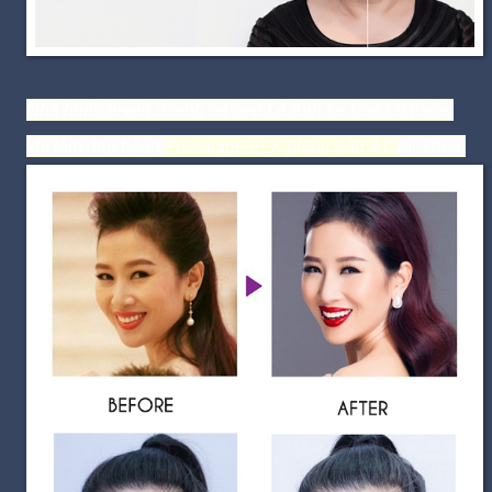
Nhà huấn luyện doanh nghiệp Lê Anh trẻ hơn rất nhiều
khi làm đẹp bằng
Thermage FLX phiên bản 4.0
tại Thea.