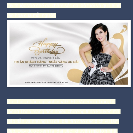
tùy thuộc vào chế độ chăm sóc da, độ tuổi và quá trình
lão hóa của mỗi người.
Đặc biệt, nhân dịp sinh nhật CEO Valencia Trần, hệ
thống Thea mang đến nhiều chương trình khuyến mãi
hấp dẫn và những ưu đãi bất tận cho các dịch vụ làm
đẹp. Đây được xem là “đại tiệc” khuyến mãi lớn nhất