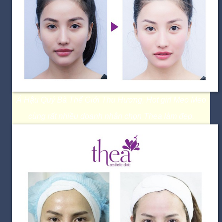
Á Hậu Quý Bà Thế Giới Thu Hương, Hot girl Meo Meo
cùng rất nhiều doanh nhân chọn Thea làm đẹp.