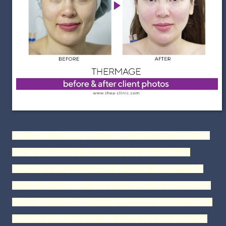
Siêu phẩm Thermage FLX phiên bản 4.0 sử dụng năng
lượng sóng công suất cao đưa sâu qua da nhưng
không làm nóng lớp da bên trên để tạo nên sự co thắt
của các sợi collagen, giúp da căng mịn và tăng tính đàn
hồi. Đặc biệt, collagen sẽ tiếp tục được tăng sinh, tái tạo
sau điều trị kết quả thực hiện có thể kéo dài nhiều năm