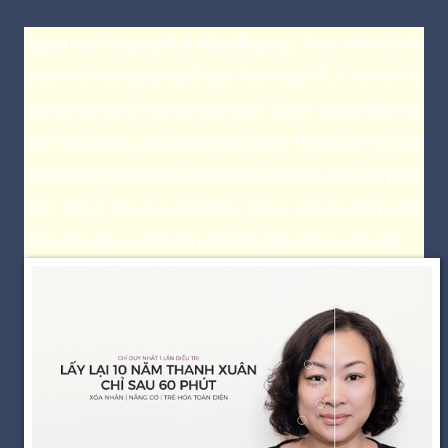
Ngoài các công nghệ trị liệu đẳng cấp, Thea còn có siêu
phẩm trẻ hóa công nghệ cao Thermage FLX 4.0 vừa ra
mắt tại Mỹ đã có mặt tại Việt Nam. Là hệ thống thẩm mỹ
viên tiên phong ứng dụng công nghệ Thermage FLX 4.0
giúp khách hàng lấy lại 10 tuổi thanh xuân trong 60 phút,
thực hiện 1 lần duy nhất. Đây được xem là công nghệ
đang đón đầu xu thế mới của làm đẹp không xâm lấn.