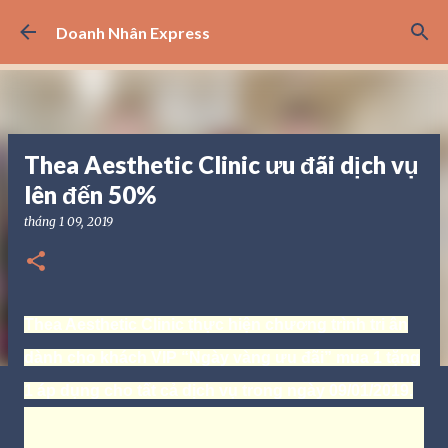
Chuyển đến nội dung chính
Doanh Nhân Express
Thea Aesthetic Clinic ưu đãi dịch vụ
lên đến 50%
tháng 1 09, 2019
Thea Aesthetic Clinic thực hiện chương trình tri ân
dành cho khách VIP “Ngày vàng ưu đãi” mua 1 tặng
1 áp dụng cho tất cả dịch vụ trong ngày 09/01/2019.