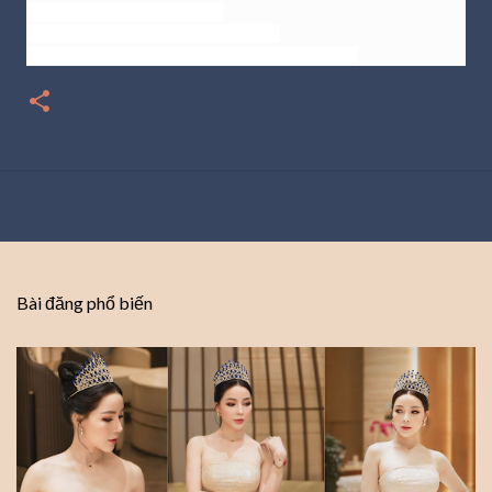
HOTLINE: ‎0918 411 771
WEBSITE: www.thea-clinic.com
FANPAGE: www.facebook.com/theaclinics
Bài đăng phổ biến