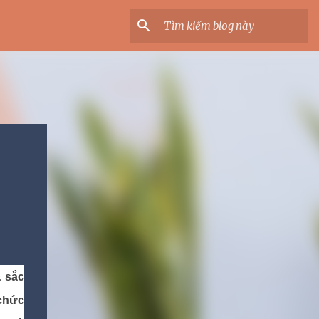
& sắc
 chức