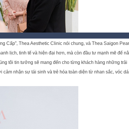
g Cấp”, Thea Aesthetic Clinic nói chung, và Thea Saigon Pear
anh lịch, tinh tế và hiện đại hơn, mà còn đầu tư mạnh mẽ để n
húng tôi tin tưởng sẽ mang đến cho từng khách hàng những trải
ời cảm nhận sự tái sinh và trẻ hóa toàn diện từ nhan sắc, vóc d