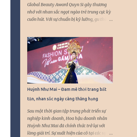
Global Beauty Award Quyn Si gây thương
nhớ với nhan sắc ngọt ngào trẻ trung cực kỳ
cuốn hút. Với sự chuẩn bị kỹ lưỡng, gu thời
trang tinh tế và lối giao tiếp thân
thiện, Quyn Si không chỉ mang hình ảnh đẹp
của người con gái Việt Nam, mà còn khẳng
định được sự tự tin và bản lĩnh khi xuất hiện
tại các sự kiện quốc tế. Đến với sự kiện lớn
lần này, Quyn Si mong muốn không chỉ
mang đến khán giả những hình ảnh xinh
đẹp tại sự kiện, mà cô còn mong muốn giới
thiệu, quảng bá cho bạn bè thế giới những
Huỳnh Như Mai – Đam mê thời trang bất
hình ảnh ấn tượng của đất nước, con người
tận, nhan sắc ngày càng thăng hạng
Việt Nam. Với khả năng tiếng anh lưu loát,
Quyn Si luôn được bắt gặp với hình ảnh rạng
Sau một thời gian tập trung phát triển sự
rỡ, giao tiếp tự nhiên với những nhân vật mà
nghiệp kinh doanh, Hoa hậu doanh nhân
người đẹp có dịp hội ngộ trong các sự kiện
Huỳnh Như Mai đã chính thức trở lại với
quốc tế. Quyn Si được nhận xét ngày càng
làng giải trí. Sự xuất hiện của cô tại các sự
thăng hạng nhan sắc, cô nhận được sự quan