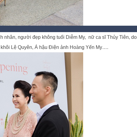
nh nhân, người đẹp không tuổi Diễm My, nữ ca sĩ Thủy Tiên, d
Á khôi Lệ Quyên, Á hậu Điện ảnh Hoàng Yến My….