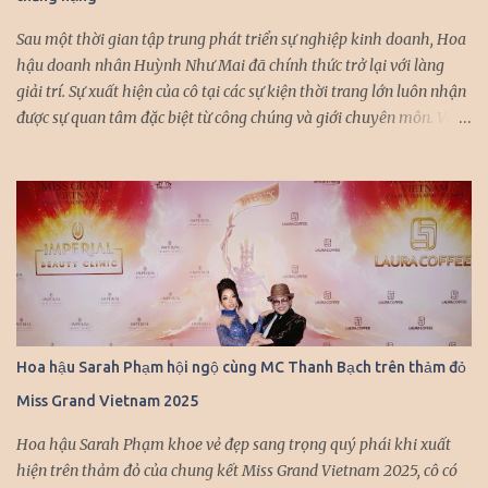
cuốn hút. Cô khéo léo kết hợp trang sức...
Sau một thời gian tập trung phát triển sự nghiệp kinh doanh, Hoa
hậu doanh nhân Huỳnh Như Mai đã chính thức trở lại với làng
giải trí. Sự xuất hiện của cô tại các sự kiện thời trang lớn luôn nhận
được sự quan tâm đặc biệt từ công chúng và giới chuyên môn. Với
vẻ đẹp thanh lịch, thần thái cuốn hút và kinh nghiệm diễn xuất
chuyên nghiệp, Huỳnh Như Mai nhanh chóng trở thành gương
mặt được nhiều nhà thiết kế hàng đầu “chọn mặt gửi vàng”. Mỗi
lần xuất hiện trên sàn diễn, cô đều khiến người xem không thể rời
mắt với những màn trình diễn đầy ấn tượng. Đặc biệt, trong
chương trình Lễ hội mùa Thu “Việt Nam Gấm Hoa” của nhà thiết
kế Khôi Nguyễn vừa qua, Huỳnh Như Mai đã một lần nữa khẳng
định vị thế của mình khi cùng hội tụ với dàn hoa hậu, á hậu đình
đám trong giới doanh nhân. Sự kiện này không chỉ là dịp để các
Hoa hậu Sarah Phạm hội ngộ cùng MC Thanh Bạch trên thảm đỏ
người đẹp khoe sắc mà còn là cơ hội để họ giao lưu, kết nối và cùng
Miss Grand Vietnam 2025
nhau phát triển. Chia sẻ về kế hoạch sắp tới, Huỳnh Như Mai cho
biết cô sẽ dành nhiều thời gian hơn cho các hoạt động...
Hoa hậu Sarah Phạm khoe vẻ đẹp sang trọng quý phái khi xuất
hiện trên thảm đỏ của chung kết Miss Grand Vietnam 2025, cô có